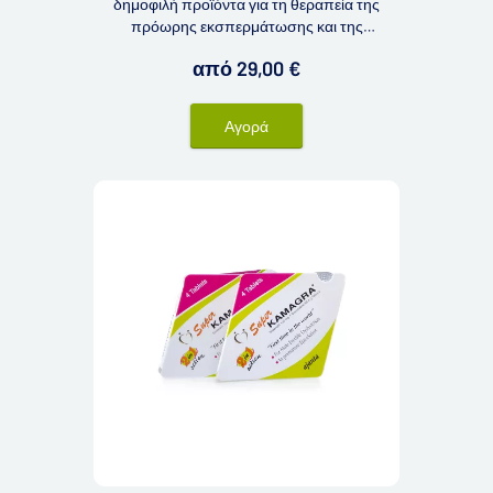
δημοφιλή προϊόντα για τη θεραπεία της
πρόωρης εκσπερμάτωσης και της
δυσλειτουργίας στύσης. Το κύριο
από 29,00 €
πλεονέκτημα είναι ο συνδυασμός δύο
δραστικών συστατικών σε ένα δισκίο. Όλα
όσα χρειάζεστε για μια σταθερή, σφιχτή και
Αγορά
διαρκή στύση.