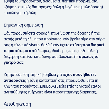
έξαψη του προσώπου, αδιαθεσία, πεπτικά προβλήματα,
εξάψεις, οπτικές διαταραχές (θολή ή λεγόμενη μπλε όραση),
κρυολόγημα ή ζάλη.
Σημαντική σημείωση
Εάν παρουσιάσετε σοβαρή επιδείνωση της όρασης ή της
ακοής μετά τη λήψη του προϊόντος, εάν βρείτε αίμα στα ούρα
σας ή εάν αυτά γίνουν θολά ή εάν
έχετε στύση που διαρκεί
περισσότερο από 4 ώρες
, ιδιαίτερα χωρίς σεξουαλική
διέγερση και είναι επώδυνη, συμβουλευτείτε
αμέσως το
γιατρό σας
.
Ζητήστε άμεση ιατρική βοήθεια για τυχόν
ασυνήθιστες
αντιδράσεις
ή εάν η κατάστασή σας επιδεινωθεί μετά τη
λήψη του προϊόντος. Συμβουλευτείτε επίσης γιατρό εάν οι
ανεπιθύμητες ενέργειες είναι παρατεταμένης διάρκειας.
Αποθήκευση