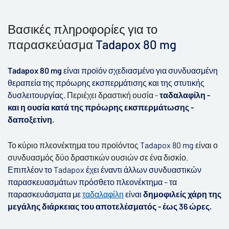
▶
Βασικές πληροφορίες για το
παρασκεύασμα
Tadapox 80 mg
Tadapox 80 mg
είναι προϊόν σχεδιασμένο για συνδυασμένη
θεραπεία της πρόωρης εκσπερμάτισης
και της στυτικής
δυσλειτουργίας.
Περιέχει δραστική ουσία
-
ταδαλαφίλη -
και η ουσία κατά της πρόωρης εκσπερμάτωσης -
δαποξετίνη.
Το κύριο πλεονέκτημα του προϊόντος
Tadapox 80 mg
είναι ο
συνδυασμός δύο δραστικών ουσιών σε ένα δισκίο.
Επιπλέον το Tadapox έχει έναντι άλλων συνδυαστικών
παρασκευασμάτων
πρόσθετο πλεονέκτημα – τα
παρασκευάσματα με
ταδαλαφίλη
είναι
δημοφιλείς χάρη της
μεγάλης διάρκειας του αποτελέσματός - έως 36 ώρες.