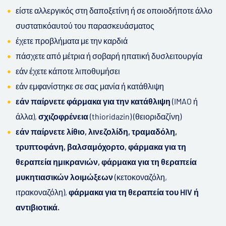
είστε αλλεργικός στη δαποξετίνη ή σε οποιοδήποτε άλλο
συστατικόαυτού του παρασκευάσματος
έχετε προβλήματα με την καρδιά
πάσχετε από μέτρια ή σοβαρή ηπατική δυσλειτουργία
εάν έχετε κάποτε λιποθυμήσει
εάν εμφανίστηκε σε σας μανία ή κατάθλιψη
εάν παίρνετε φάρμακα για την κατάθλιψη
(IMAO ή
άλλα),
σχιζοφρένεια
(thioridazin) (θειοριδαζίνη)
εάν παίρνετε λίθιο, λινεζολίδη, τραμαδόλη,
τρυπτοφάνη, βαλσαμόχορτο, φάρμακα για τη
θεραπεία ημικρανιών, φάρμακα για τη θεραπεία
μυκητιασικών λοιμώξεων
(κετοκοναζόλη,
ιτρακοναζόλη),
φάρμακα για τη θεραπεία του HIV ή
αντιβιοτικά.