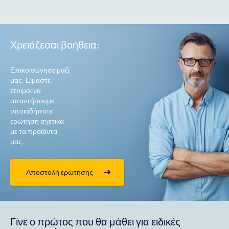
Χρειάζεσαι βοήθεια;
Επικοινώνησε μαζί
μας. Είμαστε
έτοιμοι να
απαντήσουμε
οποιαδήποτε
ερώτηση σχετικά
με τα προϊόντα
μας.
Αποστολή ερώτησης
Γίνε ο πρώτος που θα μάθει για ειδικές