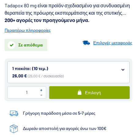
Tadapox 80 mg είναι προϊόν σχεδιασμένο για συνδυασμένη
θεραπεία της πρόωρης εκσπερμάτισης και της στυτικής
δυσλειτουργίας. Περιέχει δραστική ουσία - ταδαλαφίλη - και
200+ αγορές τον προηγούμενο μήνα.
η ουσία κατά της πρόωρης εκσπερμάτωσης - δαποξετίνη.
Περαιτέρω πληροφορίες
Επιλογές μεταφοράς
Σε απόθεμα
1 πακέτα: (10 τεμ.)
26,00 €
(26,00 € / συσκευασία)
+
Επιλογή
-
Γρήγορη παράδοση μέσα σε 5-7 μέρες
Δωρεάν αποστολή για αγορές άνω των 100€