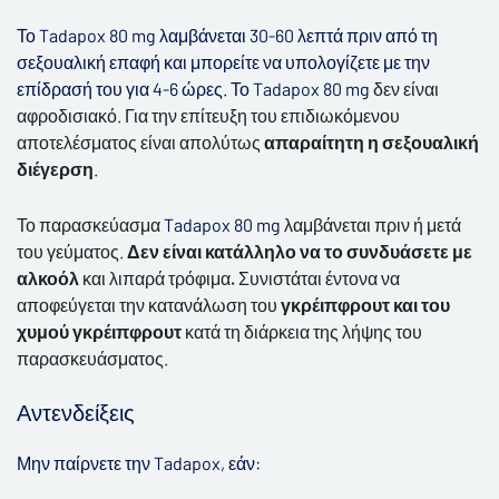
Το Tadapox 80 mg λαμβάνεται 30-60 λεπτά πριν από τη
σεξουαλική επαφή και μπορείτε να υπολογίζετε με την
επίδρασή του για 4-6 ώρες. Το Tadapox 80 mg
δεν είναι
αφροδισιακό.
Για την
επίτευξη του επιδιωκόμενου
αποτελέσματος
είναι απολύτως
απαραίτητη
η
σεξουαλική
διέγερση
.
Το παρασκεύασμα
Tadapox 80 mg
λαμβάνεται πριν ή μετά
του γεύματος.
Δεν είναι κατάλληλο να το συνδυάσετε με
αλκοόλ
και λιπαρά τρόφιμα
.
Συνιστάται έντονα να
αποφεύγεται την κατανάλωση του
γκρέιπφρουτ και του
χυμού γκρέιπφρουτ
κατά τη διάρκεια της λήψης του
παρασκευάσματος.
Αντενδείξεις
Μην παίρνετε την Tadapox, εάν: