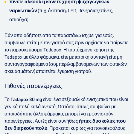
πίνετε αλκοόλ ή κάνετε χρήση ψυχαγωγικών
ναρκωτικών
(π.χ. έκσταση, LSD, βενζοδιαζεπίνες,
οπιούχα)
Εάν οποιοδήποτε από τα παραπάνω ισχύει για εσάς,
συμβουλευτείτε με τον γιατρό σας πριν αρχίσετε να παίρνετε
το παρασκεύασμα Tadapox
.
Η ταυτόχρονη χρήση της
Tadapox
με άλλα φάρμακα, είτε με ιατρική συνταγή είτε μη
συνταγογραφούμενα (συμπεριλαμβανομένων των φυτικών
σκευασμάτων) απαιτείται έγκριση γιατρού.
Πιθανές παρενέργειες
Το
Tadapox 80 mg
είναι ένα σεξουαλικό ενισχυτικό που είναι
γενικά πολύ καλά ανεκτό. Ωστόσο, όπως συμβαίνει με
οποιοδήποτε άλλο φάρμακο, μπορεί να εμφανιστούν
παρενέργειες. Αυτές είναι συνήθως
ήπιες δυσκολίες που
δεν διαρκούν πολύ
. Πρόκειται κυρίως για πονοκεφάλους,