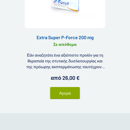
Extra Super P-Force 200 mg
Σε απόθεμα
Εάν αναζητάτε ένα αξιόπιστο προϊόν για τη
θεραπεία της στυτικής δυσλειτουργίας και
της πρόωρης εκσπερμάτωσης ταυτόχρονα
συγχρόνως, μπορεί να σας ενδιαφέρει το
από 26,00 €
προϊόν Extra Super P-Force 200 mg. Το κύριο
πλεονέκτημα των δισκίων Extra Super P-
Force 200 είναι ο συνδυασμός δύο
Αγορά
δραστικών ουσιών σε ένα δισκίο.