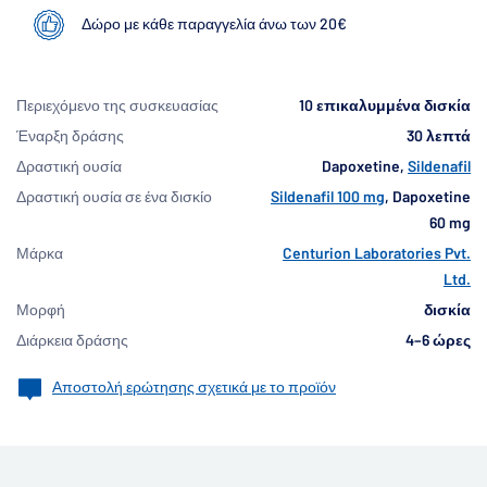
Δώρο με κάθε παραγγελία άνω των 20€
Περιεχόμενο της συσκευασίας
10 επικαλυμμένα δισκία
Έναρξη δράσης
30 λεπτά
Δραστική ουσία
Dapoxetine,
Sildenafil
Δραστική ουσία σε ένα δισκίο
Sildenafil 100 mg
, Dapoxetine
60 mg
Μάρκα
Centurion Laboratories Pvt.
Ltd.
Μορφή
δισκία
Διάρκεια δράσης
4–6 ώρες
Αποστολή ερώτησης σχετικά με το προϊόν