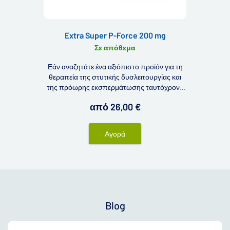
Extra Super P-Force 200 mg
Σε απόθεμα
Εάν αναζητάτε ένα αξιόπιστο προϊόν για τη
θεραπεία της στυτικής δυσλειτουργίας και
της πρόωρης εκσπερμάτωσης ταυτόχρονα
συγχρόνως, μπορεί να σας ενδιαφέρει το
από 26,00 €
προϊόν Extra Super P-Force 200 mg. Το κύριο
πλεονέκτημα των δισκίων Extra Super P-
Force 200 είναι ο συνδυασμός δύο
Αγορά
δραστικών ουσιών σε ένα δισκίο.
Blog