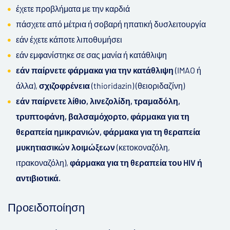
έχετε προβλήματα με την καρδιά
πάσχετε από μέτρια ή σοβαρή ηπατική δυσλειτουργία
εάν έχετε κάποτε λιποθυμήσει
εάν εμφανίστηκε σε σας μανία ή κατάθλιψη
εάν παίρνετε φάρμακα για την κατάθλιψη
(IMAO ή
άλλα),
σχιζοφρένεια
(thioridazin) (θειοριδαζίνη)
εάν παίρνετε λίθιο, λινεζολίδη, τραμαδόλη,
τρυπτοφάνη, βαλσαμόχορτο, φάρμακα για τη
θεραπεία ημικρανιών, φάρμακα για τη θεραπεία
μυκητιασικών λοιμώξεων
(κετοκοναζόλη,
ιτρακοναζόλη),
φάρμακα για τη θεραπεία του HIV ή
αντιβιοτικά.
Προειδοποίηση