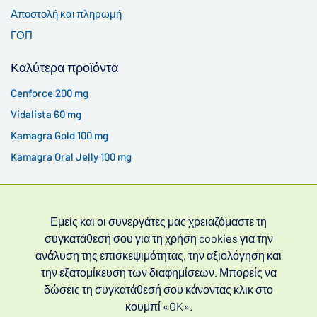
Αποστολή και πληρωμή
ΓΟΠ
Καλύτερα προϊόντα
Cenforce 200 mg
Vidalista 60 mg
Kamagra Gold 100 mg
Kamagra Oral Jelly 100 mg
Εμείς και οι συνεργάτες μας χρειαζόμαστε τη
συγκατάθεσή σου για τη χρήση cookies για την
ανάλυση της επισκεψιμότητας, την αξιολόγηση και
την εξατομίκευση των διαφημίσεων. Μπορείς να
Φάρμακα χωρίς συνταγή για τη στυτική δυσλειτουργία
δώσεις τη συγκατάθεσή σου κάνοντας κλικ στο
(συχνά αναζητούνται ως μη συνταγογραφούμενα φάρμακα
κουμπί «OK».
για τη στυτική δυσλειτουργία) και την πρόωρη