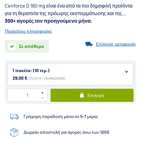
Cenforce D 160 mg είναι ένα από τα πιο δημοφιλή προϊόντα
για τη θεραπεία της πρόωρης εκσπερμάτωσης και της
δυσλειτουργίας στύσης. Το κύριο πλεονέκτημα είναι ο
300+ αγορές τον προηγούμενο μήνα.
συνδυασμός δύο δραστικών συστατικών σε ένα δισκίο. Όλα
Περαιτέρω πληροφορίες
όσα χρειάζεστε για μια σταθερή, σφιχτή και διαρκή στύση.
Επιλογές μεταφοράς
Σε απόθεμα
1 πακέτα: (10 τεμ.)
29,00 €
(29,00 € / συσκευασία)
+
Επιλογή
-
Γρήγορη παράδοση μέσα σε 5-7 μέρες
Δωρεάν αποστολή για αγορές άνω των 100€