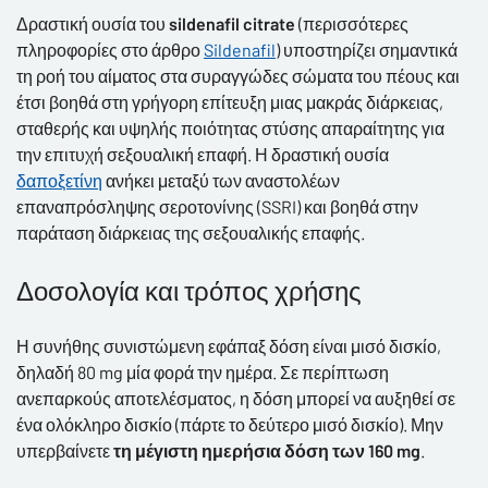
Δραστική ουσία του
sildenafil citrate
(περισσότερες
πληροφορίες στο άρθρο
Sildenafil
)
υποστηρίζει σημαντικά
τη ροή του αίματος στα συραγγώδες σώματα του πέους και
έτσι βοηθά στη γρήγορη επίτευξη μιας μακράς διάρκειας,
σταθερής και υψηλής ποιότητας στύσης απαραίτητης για
την επιτυχή σεξουαλική επαφή. Η δραστική ουσία
δαποξετίνη
ανήκει μεταξύ των αναστολέων
επαναπρόσληψης σεροτονίνης (SSRI) και βοηθά στην
παράταση διάρκειας της σεξουαλικής επαφής.
Δοσολογία και τρόπος χρήσης
Η συνήθης συνιστώμενη εφάπαξ δόση είναι μισό δισκίο,
δηλαδή 80 mg μία φορά την ημέρα. Σε περίπτωση
ανεπαρκούς αποτελέσματος, η δόση μπορεί να αυξηθεί σε
ένα ολόκληρο δισκίο (πάρτε το δεύτερο μισό δισκίο). Μην
υπερβαίνετε
τη μέγιστη ημερήσια δόση των 160 mg
.