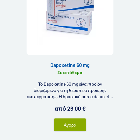
Dapoxetine 60 mg
Σε απόθεμα
Το Dapoxetine 60 mg είναι προϊόν
διοριζόμενο για τη θεραπεία πρόωρης
εκσπερμάτισης. Η δραστική ουσία dapoxetin
περιορίζει τον πρόωρο οργασμό και εσείς
από 26,00 €
μπορείτε να απολαύσετε την ηδονή για
μεγαλύτερο χρονικό διάστημα.
Αγορά