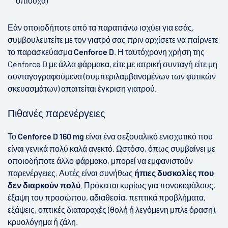
οπιούχα)
Εάν οποιοδήποτε από τα παραπάνω ισχύει για εσάς,
συμβουλευτείτε με τον γιατρό σας πριν αρχίσετε να παίρνετε
το παρασκεύασμα
Cenforce D
.
Η ταυτόχρονη χρήση της
Cenforce D
με άλλα φάρμακα, είτε με ιατρική συνταγή είτε μη
συνταγογραφούμενα (συμπεριλαμβανομένων των φυτικών
σκευασμάτων) απαιτείται έγκριση γιατρού.
Πιθανές παρενέργειες
Το
Cenforce D 160 mg
είναι ένα σεξουαλικό ενισχυτικό που
είναι γενικά πολύ καλά ανεκτό. Ωστόσο, όπως συμβαίνει με
οποιοδήποτε άλλο φάρμακο, μπορεί να εμφανιστούν
παρενέργειες. Αυτές είναι συνήθως
ήπιες δυσκολίες που
δεν διαρκούν πολύ
. Πρόκειται κυρίως για πονοκεφάλους,
έξαψη του προσώπου, αδιαθεσία, πεπτικά προβλήματα,
εξάψεις, οπτικές διαταραχές (θολή ή λεγόμενη μπλε όραση),
κρυολόγημα ή ζάλη.