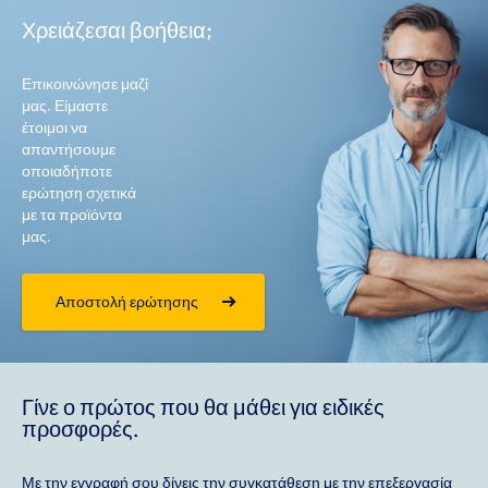
Χρειάζεσαι βοήθεια;
Επικοινώνησε μαζί
μας. Είμαστε
έτοιμοι να
απαντήσουμε
οποιαδήποτε
ερώτηση σχετικά
με τα προϊόντα
μας.
Αποστολή ερώτησης
Γίνε ο πρώτος που θα μάθει για ειδικές
προσφορές.
Με την εγγραφή σου δίνεις την συγκατάθεση με την επεξεργασία