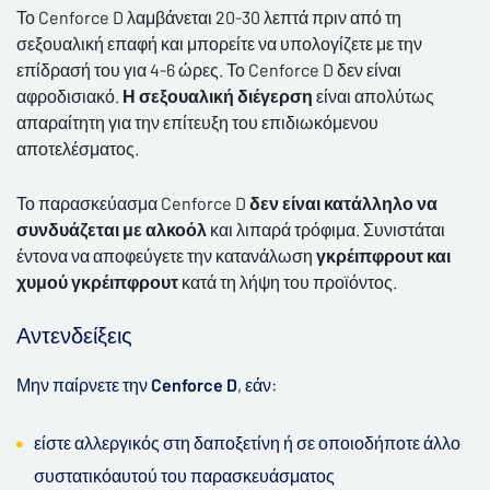
Το Cenforce D
λαμβάνεται
20-30
λεπτά πριν από τη
σεξουαλική επαφή και μπορείτε να υπολογίζετε με την
επίδρασή του για 4-6 ώρες. Το Cenforce D
δεν είναι
αφροδισιακό.
Η σεξουαλική διέγερση
είναι απολύτως
απαραίτητη για την επίτευξη του επιδιωκόμενου
αποτελέσματος.
Το παρασκεύασμα Cenforce D
δεν είναι κατάλληλο να
συνδυάζεται με αλκοόλ
και λιπαρά τρόφιμα. Συνιστάται
έντονα να αποφεύγετε την κατανάλωση
γκρέιπφρουτ και
χυμού γκρέιπφρουτ
κατά τη λήψη του προϊόντος.
Αντενδείξεις
Μην παίρνετε την
Cenforce D
, εάν:
είστε αλλεργικός στη δαποξετίνη ή σε οποιοδήποτε άλλο
συστατικόαυτού του παρασκευάσματος