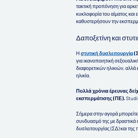
τακτική προπόνηση για αρκε
κυκλοφορία του αίματος και
καθυστερήσουν την εκσπερμ
Δαποξετίνη και στυτ
Η
στυτική δυσλειτουργία
(
για ικανοποιητική σεξουαλικ
διαφορετικών ηλικιών, αλλά 
ηλικία.
Πολλά χρόνια έρευνας δείχ
εκσπερμάτισης (ΠΕ).
Studie
Σήμερα στην αγορά μπορείτε 
συνδυασμό της με δραστικά
δυσλειτουργίας (ΣΔ) και τη