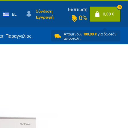
0
Εκπτωση
Σύνδεση
0,00 €
EL
0%
Εγγραφή
Απομένουν
100,00 €
για δωρεάν
ατ. Παραγγελίας.
αποστολή.