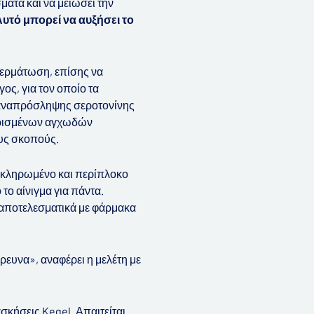
ατα και να μειώσει την
υτό μπορεί να αυξήσει το
περμάτωση, επίσης να
ος, για τον οποίο τα
επαναπρόσληψης σεροτονίνης
 ορισμένων αγχωδών
ους σκοπούς.
οκληρωμένο και περίπλοκο
το αίνιγμα για πάντα.
ί αποτελεσματικά με φάρμακα
ρευνα», αναφέρει η μελέτη με
σκήσεις Kegel. Απαιτείται