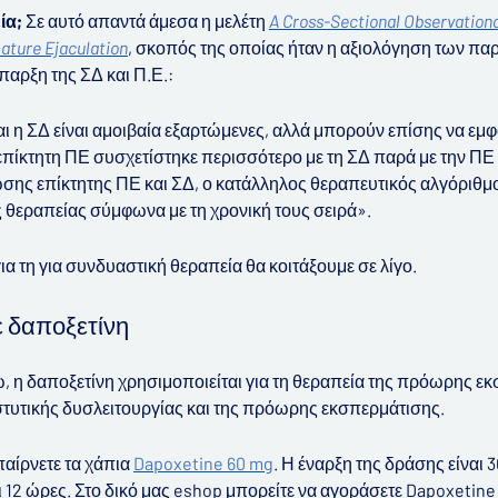
ία;
Σε αυτό απαντά άμεσα η μελέτη
A Cross-Sectional Observationa
ature Ejaculation
, σκοπός της οποίας ήταν η αξιολόγηση των πα
παρξη της ΣΔ και Π.Ε.:
 η ΣΔ είναι αμοιβαία εξαρτώμενες, αλλά μπορούν επίσης να εμφα
επίκτητη ΠΕ συσχετίστηκε περισσότερο με τη ΣΔ παρά με την ΠΕ κ
ς επίκτητης ΠΕ και ΣΔ, ο κατάλληλος θεραπευτικός αλγόριθμος
 θεραπείας σύμφωνα με τη χρονική τους σειρά».
ια τη για συνδυαστική θεραπεία θα κοιτάξουμε σε λίγο.
 δαποξετίνη
 δαποξετίνη χρησιμοποιείται για τη θεραπεία της πρόωρης εκσ
τυτικής δυσλειτουργίας και της πρόωρης εκσπερμάτισης.
παίρνετε τα χάπια
Dapoxetine 60 mg
. Η έναρξη της δράσης είναι 
ι 12 ώρες. Στο δικό μας eshop μπορείτε να αγοράσετε Dapoxetine