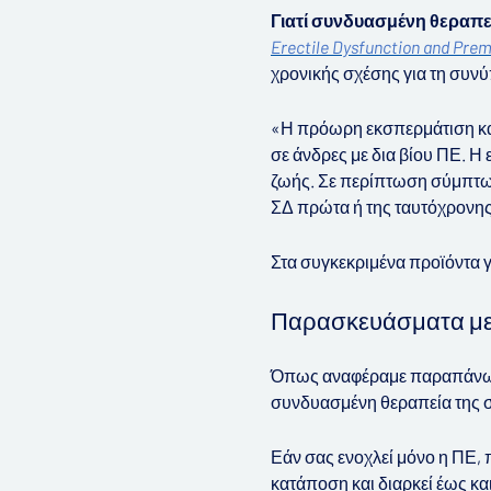
Γιατί συνδυασμένη θεραπε
Erectile Dysfunction and Prem
χρονικής σχέσης για τη συνύ
«Η πρόωρη εκσπερμάτιση και
σε άνδρες με δια βίου ΠΕ.
Η 
ζωής.
Σε περίπτωση σύμπτωση
ΣΔ πρώτα ή της ταυτόχρονης
Στα συγκεκριμένα προϊόντα γ
Παρασκευάσματα με
Όπως αναφέραμε παραπάνω, η
συνδυασμένη θεραπεία της σ
Εάν σας ενοχλεί μόνο η ΠΕ, 
κατάποση και διαρκεί έως κα