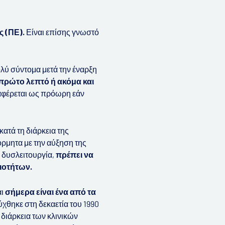
ης
(ΠΕ).
Είναι επίσης γνωστό
λύ σύντομα μετά την έναρξη
πρώτο λεπτό ή ακόμα και
ναφέρεται ως πρόωρη εάν
ατά τη διάρκεια της
όρμητα με την αύξηση της
 δυσλειτουργία,
πρέπει να
ιοτήτων.
αι
σήμερα είναι ένα από τα
χθηκε στη δεκαετία του 1990
η διάρκεια των κλινικών