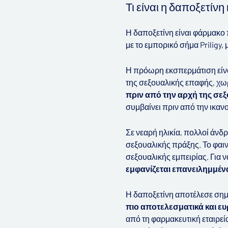
Τι είναι η δαποξετίν
Η δαποξετίνη είναι φάρμακο
με το εμπορικό σήμα Priligy
Η πρόωρη εκσπερμάτιση είνα
της σεξουαλικής επαφής, χωρ
πριν από την αρχή της σε
συμβαίνει πριν από την ικα
Σε νεαρή ηλικία, πολλοί άν
σεξουαλικής πράξης. Το φαιν
σεξουαλικής εμπειρίας. Για
εμφανίζεται επανειλημμέν
Η δαποξετίνη αποτέλεσε ση
πιο αποτελεσματικά και ε
από τη φαρμακευτική εταιρεία