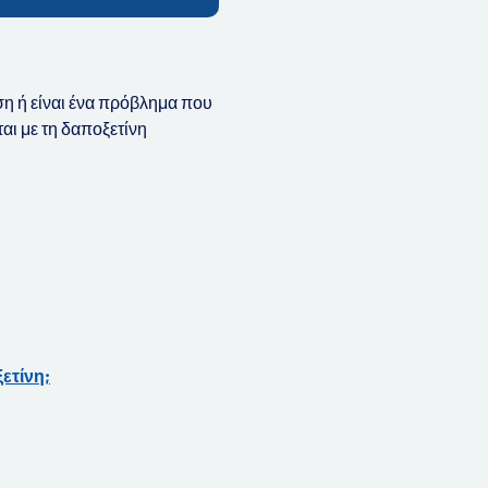
ση ή είναι ένα πρόβλημα που
αι με τη δαποξετίνη
ετίνη;