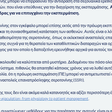
ης μπορεί να επιβραδύνει την αντίδραση στα σεξουαλικά ερεθίσμ
ν, που είναι υπεύθυνες για την διαχείριση της εκσπερμάτισης.
Α
δρας για να επιτυγχάνει την εκσπερμάτιση.
νίνης στον εγκέφαλο μπορεί επίσης εκτός από την πρόωρη εκσ
 και τη συναισθηματική κατάσταση των ασθενών. Αυτός είναι ο λόγ
αθεσιμότητα της σεροτονίνης, όπως οι εκλεκτικοί αναστολείς 
πίσης συχνά για τη θεραπεία των καταθλιπτικών διαταραχών και
όγος για τον οποίο η δαποξετίνη ερευνήθηκε αρχικά για αυτούς τ
κολουθεί να καλύπτεται από μυστήριο. Δεδομένου του πόσο ολ
σύστημα, πιθανώς θα απαιτηθεί κάποιος χρόνος για να λυθεί αυτό 
ολία, ότι η πρόωρη εκσπερμάτιση (ΠΕ) μπορεί να αντιμετωπιστε
 αναστολείς επαναπρόσληψης σεροτονίνης (SSRI).
 τους δεν είναι ακόμα καλά κατανοητός και αξίζει περισσότερη έ
 ejaculation: from physiology to patient management
.
ς συνιστώμενες μεθόδους για την παράταση της αντοχής είναι οι α