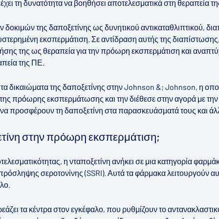
τι έχει τη δυνατότητα να βοηθήσει αποτελεσματικά στη θεραπεία
ών δοκιμών της δαποξετίνης ως δυνητικού αντικαταθλιπτικού, διαπ
υστερημένη εκσπερμάτιση. Σε αντίδραση αυτής της διαπίστωσης,
ρήσης της ως θεραπεία για την πρόωρη εκσπερμάτιση και αναπτύ
απεία της ΠΕ.
α τα δικαιώματα της δαποξετίνης στην Johnson &; Johnson, η οπ
της πρόωρης εκσπερμάτωσης και την διέθεσε στην αγορά με την ο
να προσφέρουν τη δαποξετίνη στα παρασκευάσματά τους και άλλε
τίνη στην πρόωρη εκσπερμάτιση;
τελεσματικότητας, η νταποξετίνη ανήκει σε μια κατηγορία φαρμ
απρόσληψης σεροτονίνης (SSRI). Αυτά τα φάρμακα λειτουργούν αυ
λο.
εάζει τα κέντρα στον εγκέφαλο, που ρυθμίζουν το αντανακλαστικ