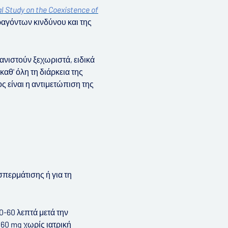
l Study on the Coexistence of
ραγόντων κινδύνου και της
νιστούν ξεχωριστά, ειδικά
αθ' όλη τη διάρκεια της
 είναι η αντιμετώπιση της
περμάτισης ή για τη
30-60 λεπτά μετά την
 60 mg χωρίς ιατρική