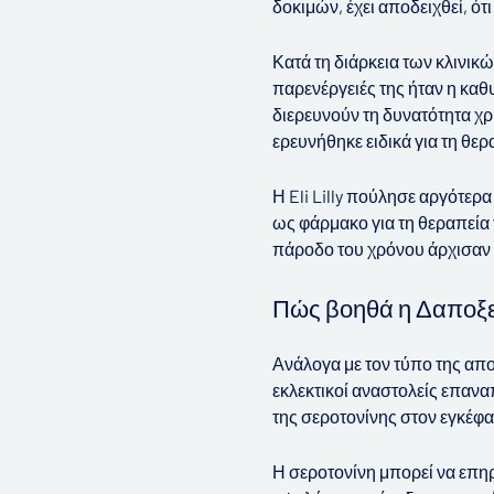
δοκιμών, έχει αποδειχθεί, ό
Κατά τη διάρκεια των κλινικ
παρενέργειές της ήταν η καθ
διερευνούν τη δυνατότητα χ
ερευνήθηκε ειδικά για τη θερ
Η Eli Lilly πούλησε αργότερ
ως φάρμακο για τη θεραπεία 
πάροδο του χρόνου άρχισαν 
Πώς βοηθά η Δαποξε
Ανάλογα με τον τύπο της απο
εκλεκτικοί αναστολείς επαν
της σεροτονίνης στον εγκέφα
Η σεροτονίνη μπορεί να επηρ