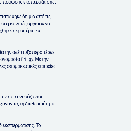
 της πρόωρης εκσπερμάτισης.
ιστώθηκε ότι μία από τις
 οι ερευνητές άρχισαν να
χθηκε περαιτέρω και
οία την ανέπτυξε περαιτέρω
νομασία Priligy. Με την
ς φαρμακευτικές εταιρείες.
άκων που ονομάζονται
ξάνοντας τη διαθεσιμότητα
ό εκσπερμάτισης. Το