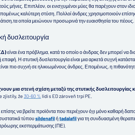
τούς μήνες.
Επιπλέον, οι ενισχυμένοι μύες θα παρέχουν στον ιδι
 επομένως καλύτερη στύση. Πολλοί άνδρες χρησιμοποιούν επίσης
άτιση,
τα οποία μειώνουν προσωρινά την ευαισθησία του πέους.
ική δυσλειτουργία
ΣΔ)
είναι ένα πρόβλημα, κατά το οποίο ο άνδρας δεν μπορεί να δ
ή επαφή. Η στυτική δυσλειτουργία είναι μια αρκετά συχνή κατάσ
είναι πιο συχνή σε ηλικιωμένους άνδρες. Επομένως, η πιθανότητ
νουν μια στενή σχέση μεταξύ της στυτικής δυσλειτουργίας 
 zjistily, že
30-60 %
lidí s ED zároveň trpí PE.
επίσης να βρείτε προϊόντα που περιέχουν όχι μόνο καθαρή δαποξ
 συστατικά τύπου
sildenafil
ή
tadalafil
για τη συνδυασμένη θεραπε
ς πρόωρης εκσπερμάτωσης (ΠΕ).