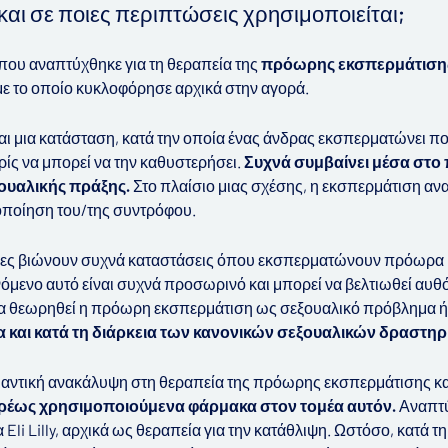
η και σε ποιες περιπτώσεις χρησιμοποιείται;
 που αναπτύχθηκε για τη θεραπεία της
πρόωρης εκσπερμάτισ
, με το οποίο κυκλοφόρησε αρχικά στην αγορά.
ι μια κατάσταση, κατά την οποία ένας άνδρας εκσπερματώνει πο
ίς να μπορεί να την καθυστερήσει.
Συχνά συμβαίνει μέσα στο 
ξουαλικής πράξης.
Στο πλαίσιο μιας σχέσης, η εκσπερμάτιση α
νοποίηση του/της συντρόφου.
δρες βιώνουν συχνά καταστάσεις όπου εκσπερματώνουν πρόωρα κ
όμενο αυτό είναι συχνά προσωρινό και μπορεί να βελτιωθεί αυθ
 να θεωρηθεί η πρόωρη εκσπερμάτιση ως σεξουαλικό πρόβλημα ή
α και κατά τη διάρκεια των κανονικών σεξουαλικών δραστηρ
μαντική ανακάλυψη στη θεραπεία της πρόωρης εκσπερμάτισης κ
υρέως χρησιμοποιούμενα φάρμακα στον τομέα αυτόν.
Αναπτύ
 Eli Lilly, αρχικά ως θεραπεία για την κατάθλιψη. Ωστόσο, κατά τ