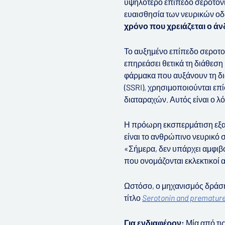
υψηλότερο επίπεδο σεροτονίν
ευαισθησία των νευρικών οδώ
χρόνο που χρειάζεται ο άν
Το αυξημένο επίπεδο σεροτο
επηρεάσει θετικά τη διάθεση
φάρμακα που αυξάνουν τη δι
(SSRI), χρησιμοποιούνται ε
διαταραχών. Αυτός είναι ο λ
Η πρόωρη εκσπερμάτιση εξα
είναι το ανθρώπινο νευρικό 
«Σήμερα, δεν υπάρχει αμφιβ
που ονομάζονται εκλεκτικοί
Ωστόσο, ο μηχανισμός δράσης
τίτλο
Serotonin and premature
Για ενδιαφέρον:
Μία από τι