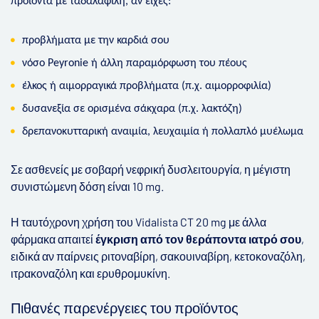
προϊόντα με ταδαλαφίλη, αν είχες:
προβλήματα με την καρδιά σου
νόσο Peyronie ή άλλη παραμόρφωση του πέους
έλκος ή αιμορραγικά προβλήματα (π.χ. αιμορροφιλία)
δυσανεξία σε ορισμένα σάκχαρα (π.χ. λακτόζη)
δρεπανοκυτταρική αναιμία, λευχαιμία ή πολλαπλό μυέλωμα
Σε ασθενείς με σοβαρή νεφρική δυσλειτουργία, η μέγιστη
συνιστώμενη δόση είναι 10 mg.
Η ταυτόχρονη χρήση του Vidalista CT 20 mg με άλλα
φάρμακα απαιτεί
έγκριση από τον θεράποντα ιατρό σου
,
ειδικά αν παίρνεις ριτοναβίρη, σακουιναβίρη, κετοκοναζόλη,
ιτρακοναζόλη και ερυθρομυκίνη.
Πιθανές παρενέργειες του προϊόντος