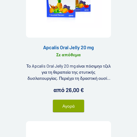
Apcalis Oral Jelly 20 mg
Σε απόθεμα
Το Apcalis Oral Jelly 20 mg είναι πόσιμηο τζελ
για τη θεραπεία της στυτικής
δυσλειτουργίας. Περιέχει τη δραστική ουσία
ταδαλαφίλη. Είναι γνωστό χάρη στο αρχικό
από 26,00 €
προϊόν Cialis (γι' αυτό, τα προϊόντα που
περιέχουν ταδαλαφίλη ονομάζονται συχνά
Cialis γενόσημα).
Αγορά