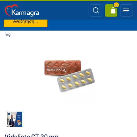
0
Αναζήτηση...
Κύρια σελίδα
ΓΕΝΟΣΗΜΟ CIALIS (Tadalafil)
Vidalista CT 20
mg
Vidalista CT 20 mg