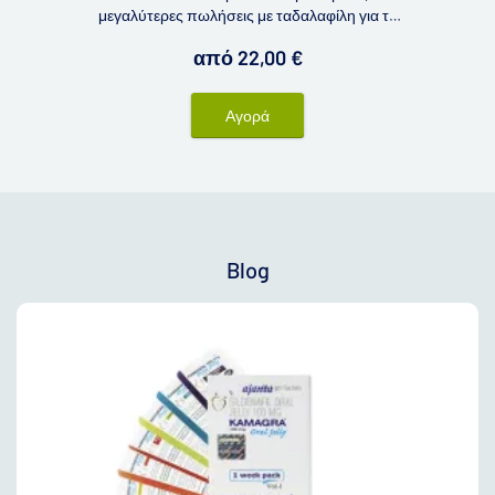
μεγαλύτερες πωλήσεις με ταδαλαφίλη για τη
θεραπεία της στυτικής δυσλειτουργίας. Είναι
από 22,00 €
πλήρες υποκατάστατο του Cialis, το
λεγόμενο Cialis γενόσημο. Τα
παρασκευάσματα με ταδαλαφίλη είναι
Αγορά
δημοφιλή χάρη στη δράση τους μακράς
διαρκείας - έως και 36 ώρες.
Blog