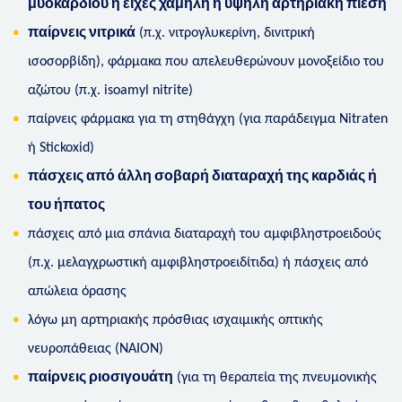
μυοκαρδίου ή είχες χαμηλή ή υψηλή αρτηριακή πίεση
παίρνεις νιτρικά
(π.χ. νιτρογλυκερίνη, δινιτρική
ισοσορβίδη), φάρμακα που απελευθερώνουν μονοξείδιο του
αζώτου (π.χ. isoamyl nitrite)
παίρνεις φάρμακα για τη στηθάγχη (για παράδειγμα Nitraten
ή Stickoxid)
πάσχεις από άλλη σοβαρή διαταραχή της καρδιάς ή
του ήπατος
πάσχεις από μια σπάνια διαταραχή του αμφιβληστροειδούς
(π.χ. μελαγχρωστική αμφιβληστροειδίτιδα) ή πάσχεις από
απώλεια όρασης
λόγω μη αρτηριακής πρόσθιας ισχαιμικής οπτικής
νευροπάθειας (ΝΑΙΟΝ)
παίρνεις ριοσιγουάτη
(για τη θεραπεία της πνευμονικής