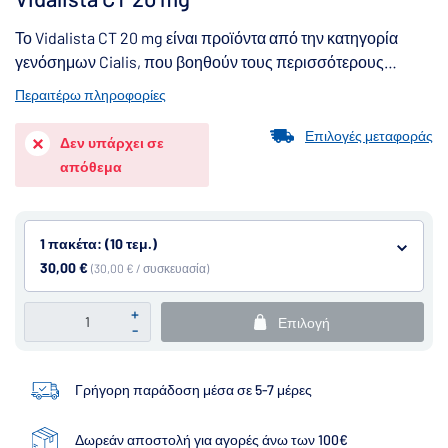
Το Vidalista CT 20 mg είναι προϊόντα από την κατηγορία
γενόσημων Cialis, που βοηθούν τους περισσότερους
άνδρες με στυτική δυσλειτουργία. Λόγω της μεγάλης
Περαιτέρω πληροφορίες
διάρκειας δράσης τους (έως 36 ώρες), τα προϊόντα με
ταδαλαφίλη είναι κοινώς γνωστά ως «χάπι για το
Επιλογές μεταφοράς
Δεν υπάρχει σε
Σαββατοκύριακο».
απόθεμα
1 πακέτα: (10 τεμ.)
30,00 €
(30,00 € / συσκευασία)
+
Επιλογή
-
Γρήγορη παράδοση μέσα σε 5-7 μέρες
Δωρεάν αποστολή για αγορές άνω των 100€