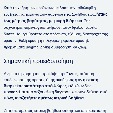
Κατά τη χρήση των προϊόντων με βάση την ταδαλαφίλη
ήπιας
ενδέχεται να εμφανιστούν παρενέργειες. Συνήθως είναι
έως μέτριας βαρύτητας, με μικρή διάρκεια
. Στις
συχνότερες παρενέργειες ανήκουν πονοκέφαλος, ναυτία,
δυσπεψία, ερυθρότητα στο πρόσωπο, εξάψεις, διαταραχές της
όρασης (θολή όραση ή η λεγόμενη «μπλε» όραση),
προβλήματα μνήμης, ρινική συμφόρηση και ζάλη.
Σημαντική προειδοποίηση
Αν μετά τη χρήση του προκύψει προϊόντος απότομη
επιδείνωση της όρασης ή της ακοής σας ή αν
η στύση
διαρκεί περισσότερο από 4 ώρες
, ειδικά αν δεν
προκαλείται από σεξουαλική διέγερση και συνοδεύεται από
πόνο,
αναζητήστε αμέσως ιατρική βοήθεια.
Ζητήστε αμέσως ιατρική βοήθεια επίσης και σε περίπτωση