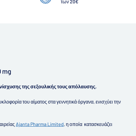
των 20€
0 mg
 ενίσχυσης της σεξουλικής τους απόλαυσης.
υκλοφορία του αίματος στα γεννητικά όργανα, ενισχύει την
ταιρείας
Ajanta Pharma Limited
, η οποία κατασκευάζει