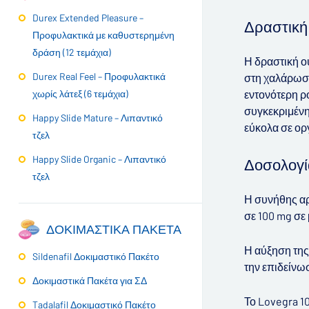
Durex Extended Pleasure –
Δραστική
Προφυλακτικά με καθυστερημένη
δράση (12 τεμάχια)
Η δραστική ο
Durex Real Feel – Προφυλακτικά
στη χαλάρωση
εντονότερη ρ
χωρίς λάτεξ (6 τεμάχια)
συγκεκριμένη
Happy Slide Mature – Λιπαντικό
εύκολα σε ορ
τζελ
Happy Slide Organic – Λιπαντικό
Δοσολογί
τζελ
Η συνήθης αρχ
σε 100 mg σε
ΔΟΚΙΜΑΣΤΙΚΆ ΠΑΚΈΤΑ
Η αύξηση της
Sildenafil Δοκιμαστικό Πακέτο
την επιδείνω
Δοκιμαστικά Πακέτα για ΣΔ
Το Lovegra 10
Tadalafil Δοκιμαστικό Πακέτο