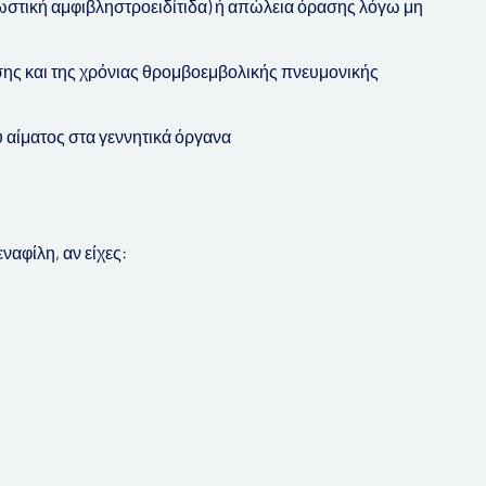
ωστική αμφιβληστροειδίτιδα) ή απώλεια όρασης λόγω μη
ασης και της χρόνιας θρομβοεμβολικής πνευμονικής
υ αίματος στα γεννητικά όργανα
ναφίλη, αν είχες: