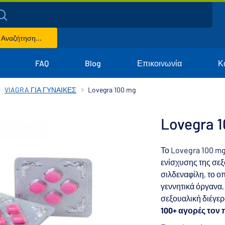
Αναζήτηση...
FAQ
Blog
Επικοινωνία
Κ
VIAGRA ΓΙΑ ΓΥΝΑΙΚΕΣ
Lovegra 100 mg
Lovegra 
Το Lovegra 100 mg 
ενίσχυσης της σεξ
σιλδεναφίλη, το ο
γεννητικά όργανα,
σεξουαλική διέγε
100+ αγορές τον