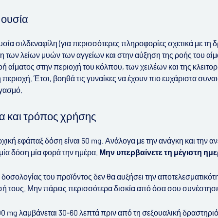
 ουσία
υσία σιλδεναφίλη (για περισσότερες πληροφορίες σχετικά με τη δ
 των λείων μυών των αγγείων και στην αύξηση της ροής του αί
οή αίματος στην περιοχή του κόλπου, των χειλέων και της κλειτο
 περιοχή. Έτσι, βοηθά τις γυναίκες να έχουν πιο ευχάριστα συνα
γασμό.
α και τρόπος χρήσης
ική εφάπαξ δόση είναι 50 mg. Ανάλογα με την ανάγκη και την ανε
 μία δόση μία φορά την ημέρα.
Μην υπερβαίνετε τη μέγιστη ημε
 δοσολογίας του προϊόντος δεν θα αυξήσει την αποτελεσματικότη
σή τους. Μην πάρεις περισσότερα δισκία από όσα σου συνέστησε
0 mg λαμβάνεται 30-60 λεπτά πριν από τη σεξουαλική δραστηριότη