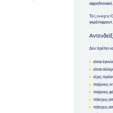
αφροδισιακό. 
Το Lovegra 10
γκρέιπφρουτ.
Αντενδείξ
Δεν πρέπει ν
είσαι έγκυ
είσαι αλλε
είχες πρόσ
παίρνεις νι
παίρνεις φ
πάσχεις απ
πάσχεις α