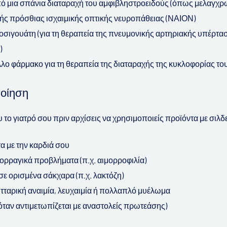
ό μια σπάνια διαταραχή του αμφιβληστροειδούς (όπως μελαγχρ
κής πρόσθιας ισχαιμικής οπτικής νευροπάθειας (ΝΑΙΟΝ)
ιοσιγουάτη (για τη θεραπεία της πνευμονικής αρτηριακής υπέρτ
)
λλο φάρμακο για τη θεραπεία της διαταραχής της κυκλοφορίας το
οίηση
το γιατρό σου πριν αρχίσεις να χρησιμοποιείς προϊόντα με σιλδε
 με την καρδιά σου
μορραγικά προβλήματα (π.χ. αιμορροφιλία)
σε ορισμένα σάκχαρα (π.χ. λακτόζη)
ταρική αναιμία, λευχαιμία ή πολλαπλό μυέλωμα
ά όταν αντιμετωπίζεται με αναστολείς πρωτεάσης)