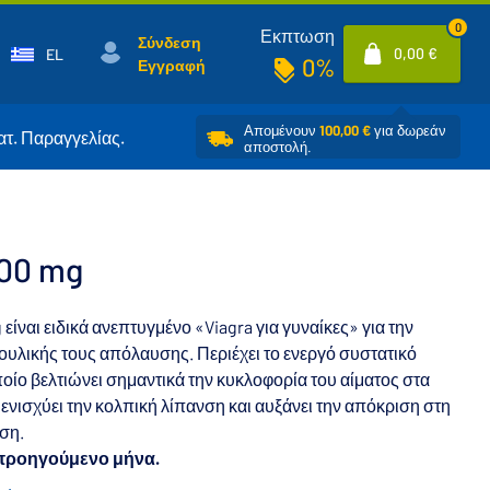
0
Εκπτωση
Σύνδεση
0,00 €
EL
0%
Εγγραφή
Απομένουν
100,00 €
για δωρεάν
ατ. Παραγγελίας.
αποστολή.
100 mg
είναι ειδικά ανεπτυγμένο «Viagra για γυναίκες» για την
ουλικής τους απόλαυσης. Περιέχει το ενεργό συστατικό
ποίο βελτιώνει σημαντικά την κυκλοφορία του αίματος στα
 ενισχύει την κολπική λίπανση και αυξάνει την απόκριση στη
ρση.
 προηγούμενο μήνα.