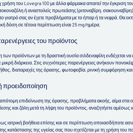
 χρήση του Lovegra 100 με άλλα φάρμακα απαιτεί την έγκριση το
κετοκοναζόλη ή αναστολείς πρωτεάσης (ριτοναβίρη, σακουιναβίρη)
ο γιατρό σας αν έχετε προβλήματα με το ήπαρ ή τα νεφρά. Θα εκ
κή δόση σε τέτοια περίπτωση είναι 25 mg/ημέρα.
αρενέργειες του προϊόντος
η των προϊόντων με τη δραστική ουσία σιλδεναφίλη ενδέχεται να
ε μικρή διάρκεια. Στις συχνότερες παρενέργειες ανήκουν πονοκέ
ήθος, διαταραχές της όρασης, φωτοφοβία, ρινική συμφόρηση και
ή προειδοποίηση
απότομη επιδείνωση της όρασης, προβλήματα ακοής, αίμα στα ο
ίεσης και ζάλη μετά τη λήψη του προϊόντος, αναζητήστε αμέσως ι
ως ιατρική βοήθεια επίσης και σε περίπτωση οποιασδήποτε ασ
της κατάστασης της υγείας σας που σχετίζεται με τη χρήση του