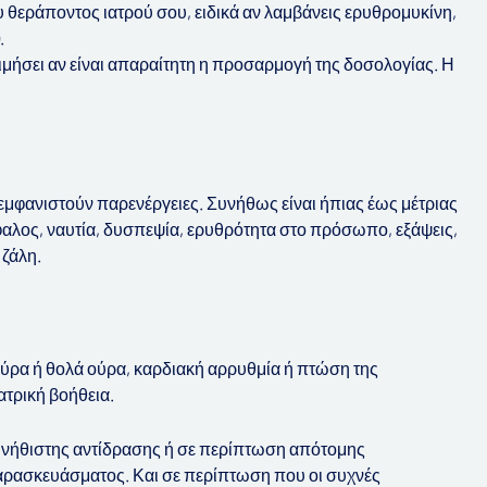
υ θεράποντος ιατρού σου, ειδικά αν λαμβάνεις ερυθρομυκίνη,
.
τιμήσει αν είναι απαραίτητη η προσαρμογή της δοσολογίας. Η
 εμφανιστούν παρενέργειες. Συνήθως είναι ήπιας έως μέτριας
φαλος, ναυτία, δυσπεψία, ερυθρότητα στο πρόσωπο, εξάψεις,
 ζάλη.
ύρα ή θολά ούρα, καρδιακή αρρυθμία ή πτώση της
ατρική βοήθεια.
υνήθιστης αντίδρασης ή σε περίπτωση απότομης
 παρασκευάσματος. Και σε περίπτωση που οι συχνές