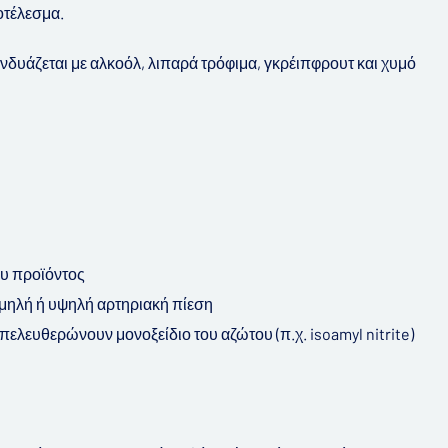
οτέλεσμα.
υνδυάζεται με αλκοόλ, λιπαρά τρόφιμα, γκρέιπφρουτ και χυμό
ου προϊόντος
αμηλή ή υψηλή αρτηριακή πίεση
απελευθερώνουν μονοξείδιο του αζώτου (π.χ. isoamyl nitrite)