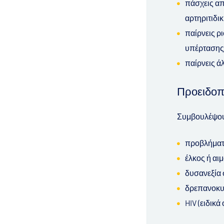
πάσχεις απ
αρτηριτιδι
παίρνεις ρ
υπέρτασης
παίρνεις ά
Προειδοπ
Συμβουλέψου 
προβλήματα
έλκος ή αι
δυσανεξία 
δρεπανοκυτ
HIV (ειδικ