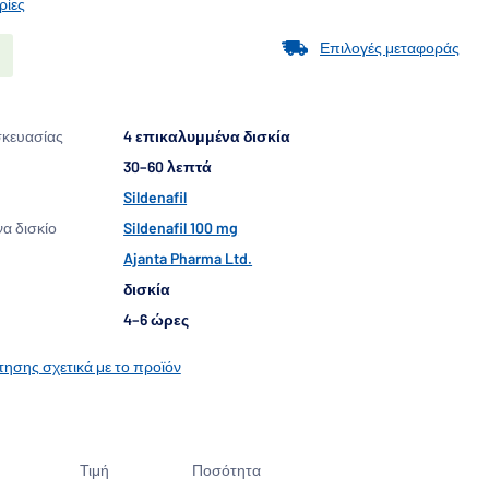
ρίες
Επιλογές μεταφοράς
σκευασίας
4 επικαλυμμένα δισκία
30–60 λεπτά
Sildenafil
να δισκίο
Sildenafil 100 mg
Ajanta Pharma Ltd.
δισκία
4–6 ώρες
ησης σχετικά με το προϊόν
Τιμή
Ποσότητα