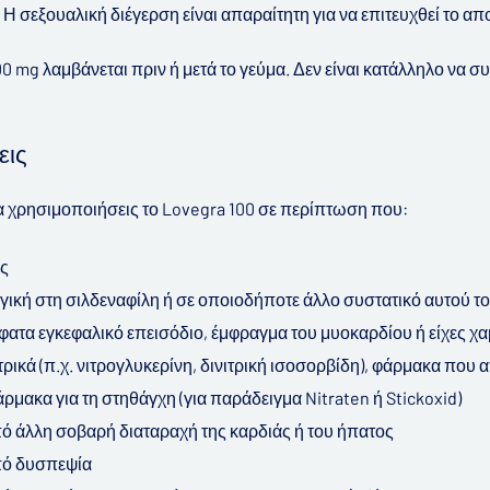
Η σεξουαλική διέγερση είναι απαραίτητη για να επιτευχθεί το απ
0 mg λαμβάνεται πριν ή μετά το γεύμα. Δεν είναι κατάλληλο να σ
εις
α χρησιμοποιήσεις το Lovegra 100 σε περίπτωση που:
ος
ργική στη σιλδεναφίλη ή σε οποιοδήποτε άλλο συστατικό αυτού τ
φατα εγκεφαλικό επεισόδιο, έμφραγμα του μυοκαρδίου ή είχες χ
τρικά (π.χ. νιτρογλυκερίνη, δινιτρική ισοσορβίδη), φάρμακα που 
άρμακα για τη στηθάγχη (για παράδειγμα Nitraten ή Stickoxid)
ό άλλη σοβαρή διαταραχή της καρδιάς ή του ήπατος
πό δυσπεψία