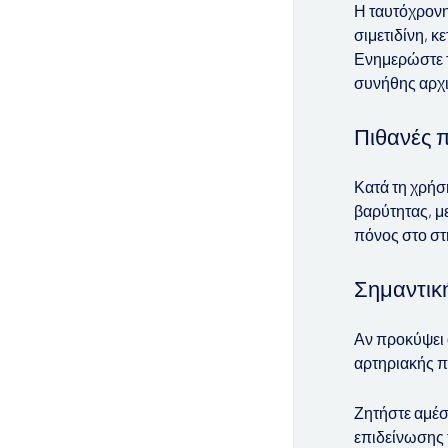
Η ταυτόχρονη
σιμετιδίνη, 
Ενημερώστε τ
συνήθης αρχι
Πιθανές π
Κατά τη χρήσ
βαρύτητας, μ
πόνος στο στ
Σημαντικ
Αν προκύψει 
αρτηριακής π
Ζητήστε αμέσ
επιδείνωσης 