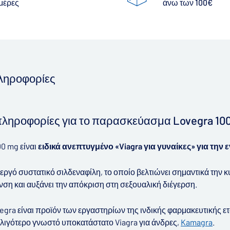
 μέρες
άνω των 100€
πληροφορίες
πληροφορίες για το παρασκεύασμα Lovegra 10
00 mg είναι
ειδικά ανεπτυγμένο «Viagra για γυναίκες» για την
νεργό συστατικό σιλδεναφίλη, το οποίο βελτιώνει σημαντικά την κ
νση και αυξάνει την απόκριση στη σεξουαλική διέγερση.
vegra είναι προϊόν των εργαστηρίων της ινδικής φαρμακευτικής ε
ο λιγότερο γνωστό υποκατάστατο Viagra για άνδρες,
Kamagra
.