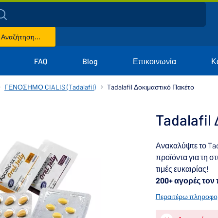
Αναζήτηση...
FAQ
Blog
Επικοινωνία
Κ
ΓΕΝΟΣΗΜΟ CIALIS (Tadalafil)
Tadalafil Δοκιμαστικό Πακέτο
Tadalafil
Ανακαλύψτε το Tad
προϊόντα για τη σ
τιμές ευκαιρίας!
200+ αγορές τον
Περαιτέρω πληροφο