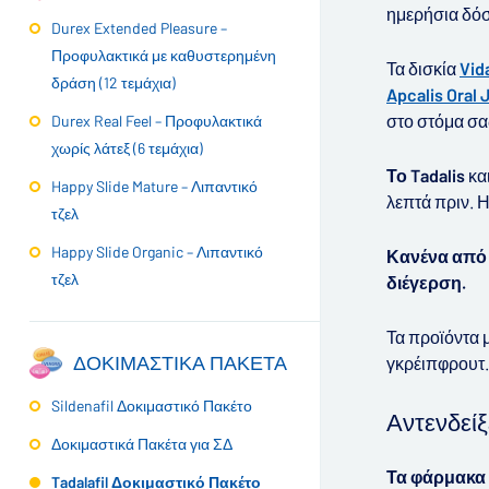
ημερήσια δόσ
Durex Extended Pleasure –
Προφυλακτικά με καθυστερημένη
Τα δισκία
Vid
δράση (12 τεμάχια)
Apcalis Oral J
στο στόμα σα
Durex Real Feel – Προφυλακτικά
χωρίς λάτεξ (6 τεμάχια)
Το Tadalis
κα
Happy Slide Mature – Λιπαντικό
λεπτά πριν. 
τζελ
Happy Slide Organic – Λιπαντικό
Κανένα από 
τζελ
διέγερση.
Τα προϊόντα 
ΔΟΚΙΜΑΣΤΙΚΆ ΠΑΚΈΤΑ
γκρέιπφρουτ
Sildenafil Δοκιμαστικό Πακέτο
Αντενδείξ
Δοκιμαστικά Πακέτα για ΣΔ
Τα φάρμακα 
Tadalafil Δοκιμαστικό Πακέτο