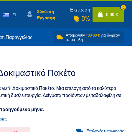
0
Εκπτωση
Σύνδεση
0,00 €
EL
0%
Εγγραφή
Απομένουν
100,00 €
για δωρεάν
ατ. Παραγγελίας.
αποστολή.
 Δοκιμαστικό Πακέτο
alafil Δοκιμαστικό Πακέτο: Μια επιλογή από τα καλύτερα
τυτική δυσλειτουργία. Δείγματα προϊόντων με ταδαλαφίλη σε
 προηγούμενο μήνα.
ρίες
Επιλογές μεταφοράς