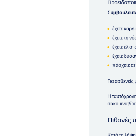
Προειδοποι
Συμβουλευτε
έχετε καρδ
έχετε τη ν
έχετε έλκη
έχετε δυσα
πάσχετε απ
Για ασθενείς
Η ταυτόχρονη
σακουιναβίρη
Πιθανές 
Κατά τη λήψη