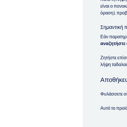
είναι ο πονοκ
όραση), προβ
Σημαντική 
Εάν παρατηρή
αναζητήστε 
Ζητήστε επίσ
λήψη ταδαλαφ
Αποθήκε
Φυλάσσετε σε
Αυτό το προϊό