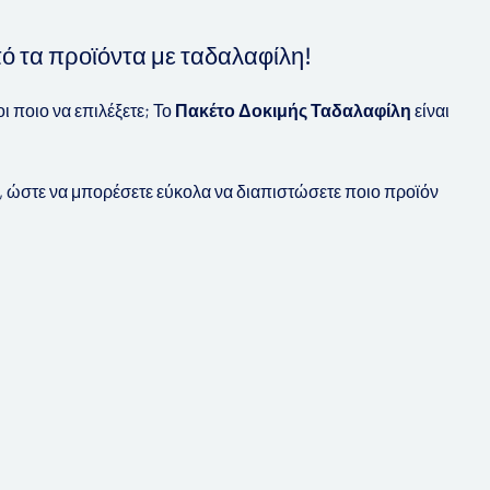
ό τα προϊόντα με ταδαλαφίλη!
ι ποιο να επιλέξετε; Το
Πακέτο Δοκιμής Ταδαλαφίλη
είναι
η, ώστε να μπορέσετε εύκολα να διαπιστώσετε ποιο προϊόν