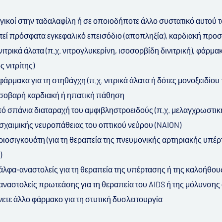
ργικοί στην ταδαλαφίλη ή σε οποιοδήποτε άλλο συστατικό αυτού
τεί πρόσφατα εγκεφαλικό επεισόδιο (αποπληξία), καρδιακή προσ
νιτρικά άλατα (π.χ. νιτρογλυκερίνη, ισοσορβίδη δινιτρική), φάρμ
 νιτρίτης)
φάρμακα για τη στηθάγχη (π.χ. νιτρικά άλατα ή δότες μονοξειδίου
 σοβαρή καρδιακή ή ηπατική πάθηση
ό σπάνια διαταραχή του αμφιβληστροειδούς (π.χ. μελαγχρωστι
σχαιμικής νευροπάθειας του οπτικού νεύρου (NAION)
ριοσιγκουάτη (για τη θεραπεία της πνευμονικής αρτηριακής υπέ
)
άλφα-αναστολείς για τη θεραπεία της υπέρτασης ή της καλοήθο
αναστολείς πρωτεάσης για τη θεραπεία του AIDS ή της μόλυνσης
ετε άλλο φάρμακο για τη στυτική δυσλειτουργία