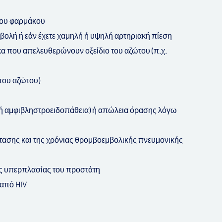
 του φαρμάκου
βολή ή εάν έχετε χαμηλή ή υψηλή αρτηριακή πίεση
ακα που απελευθερώνουν οξείδιο του αζώτου (π.χ.
 του αζώτου)
κή αμφιβληστροειδοπάθεια) ή απώλεια όρασης λόγω
ρτασης και της χρόνιας θρομβοεμβολικής πνευμονικής
υς υπερπλασίας του προστάτη
 από HIV