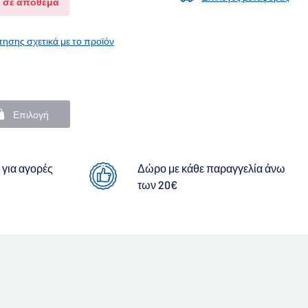
ι σε απόθεμα
ησης σχετικά με το προϊόν
Επιλογή
για αγορές
Δώρο με κάθε παραγγελία άνω
των 20€