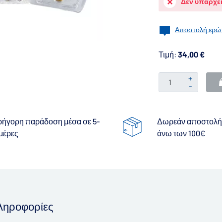
Δεν υπάρχε
Αποστολή ερώτ
Τιμή:
34,00 €
+
-
ρήγορη παράδοση μέσα σε 5-
Δωρεάν αποστολή 
 μέρες
άνω των 100€
πληροφορίες