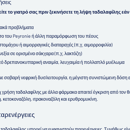
ήσεις
ίτε το γιατρό σας πριν ξεκινήσετε τη λήψη ταδαλαφίλης εάν
ιακά προβλήματα
όσο του Peyronie ή άλλη παραμόρφωση του πέους
 στομάχου ή αιμορραγικές διαταραχές (π.χ. αιμορροφιλία)
νεξία σε ορισμένα σάκχαρα (π.χ. λακτόζη)
ό δρεπανοκυτταρική αναιμία, λευχαιμία ή πολλαπλό μυέλωμα
 με σοβαρή νεφρική δυσλειτουργία, η μέγιστη συνιστώμενη δόση ε
 χρήση ταδαλαφίλης με άλλα φάρμακα απαιτεί έγκριση από τον θε
, κετοκοναζόλη, ιτρακοναζόλη και ερυθρομυκίνη.
παρενέργειες
 ταδαλαφίλης μπορεί να εμφανιστούν παρενέργειες. Συνήθως είναι