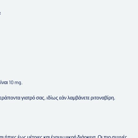
:
ίναι 10 mg.
ράποντα γιατρό σας, ιδίως εάν λαμβάνετε ριτοναβίρη,
 ήπιες έως μέτριες και έχουν μικρή διάρκεια. Οι πιο συχνές