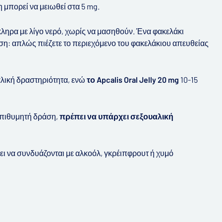
 μπορεί να μειωθεί στα 5 mg.
ληρα με λίγο νερό, χωρίς να μασηθούν. Ένα φακελάκι
ήση: απλώς πιέζετε το περιεχόμενο του φακελάκιου απευθείας
αλική δραστηριότητα, ενώ
το Apcalis Oral Jelly 20 mg
10-15
 επιθυμητή δράση,
πρέπει να υπάρχει σεξουαλική
ει να συνδυάζονται με αλκοόλ, γκρέιπφρουτ ή χυμό
: