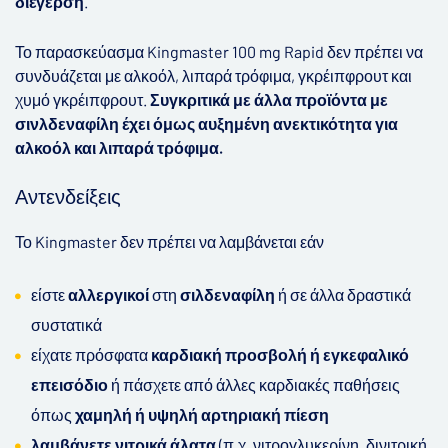
διέγερση
.
Το
παρασκεύασμα
Kingmaster 100 mg Rapid
δεν
πρέπει
να
συνδυάζεται
με
αλκοόλ
,
λιπαρά
τρόφιμα
,
γκρέιπφρουτ
και
χυμό
γκρέιπφρουτ
.
Συγκριτικά
με
άλλα
προϊόντα
με
σινλδεναφίλη
έχει
όμως
αυξημένη
ανεκτικότητα
για
αλκοόλ
και
λιπαρά
τρόφιμα
.
Αντενδείξεις
Το Kingmaster δεν πρέπει να λαμβάνεται εάν
είστε
αλλεργικοί
στη
σιλδεναφίλη
ή σε άλλα δραστικά
συστατικά
είχατε πρόσφατα
καρδιακή προσβολή ή εγκεφαλικό
επεισόδιο
ή πάσχετε από άλλες καρδιακές παθήσεις
όπως
χαμηλή ή υψηλή αρτηριακή πίεση
λαμβάνετε νιτρικά άλατα
(π.χ. νιτρογλυκερίνη, δινιτρική