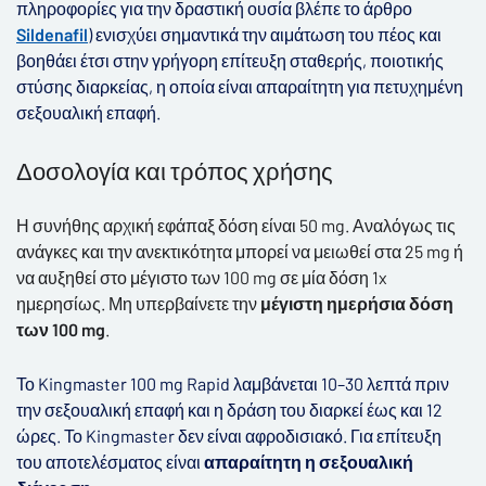
πληροφορίες
για
την
δραστική
ουσία
βλέπε
το
άρθρο
Sildenafil
)
ενισχύει
σημαντικά
την
αιμάτωση
του
πέος
και
βοηθάει
έτσι
στην
γρήγορη
επίτευξη
σταθερής
,
ποιοτικής
στύσης
διαρκείας, η οποία είναι
απαραίτητη
για
πετυχημένη
σεξουαλική
επαφή
.
Δοσολογία
και
τρόπος
χρήσης
Η
συνήθης
αρχική
εφάπαξ
δόση
είναι
50 mg.
Αναλόγως τις
ανάγκες και την ανεκτικότητα μπορεί να μειωθεί στα
25 mg
ή
να αυξηθεί στο μέγιστο των
100 mg
σε μία δόση
1x
ημερησίως
.
Μη υπερβαίνετε την
μέγιστη ημερήσια δόση
των
100 mg
.
Το
Kingmaster 100 mg Rapid
λαμβάνεται
10–30
λεπτά
πριν
την
σεξουαλική
επαφή
και
η
δράση
του
διαρκεί
έως
και
12
ώρες
.
Το
Kingmaster
δεν είναι αφροδισιακό.
Για
επίτευξη
του
αποτελέσματος
είναι
απαραίτητη
η
σεξουαλική