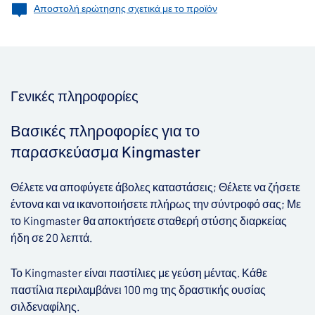
Αποστολή ερώτησης σχετικά με το προϊόν
Γενικές πληροφορίες
Βασικές πληροφορίες για το
παρασκεύασμα Kingmaster
Θέλετε
να
αποφύγετε
άβολες
καταστάσεις
;
Θέλετε να ζήσετε
έντονα και να ικανοποιήσετε πλήρως την σύντροφό σας; Με
το
Kingmaster
θα αποκτήσετε σταθερή στύσης διαρκείας
ήδη σε 20 λεπτά.
Το
Kingmaster
είναι παστίλιες με γεύση μέντας. Κάθε
παστίλια περιλαμβάνει
100 mg
της δραστικής ουσίας
σιλδεναφίλης.