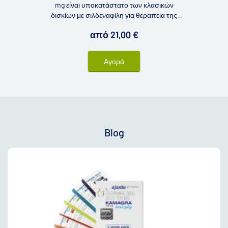
mg είναι υποκατάστατο των κλασικών
δισκίων με σιλδεναφίλη για θεραπεία της
στυτικής δυσλειτουργίας. Κάθε συσκευασία
από 21,00 €
Kamagra Chewable - μασώμενα δισκία
περιλαμβάνει 4 μασώμενα δισκία με
ευχάριστη φρουτώδης γεύση.
Αγορά
Blog