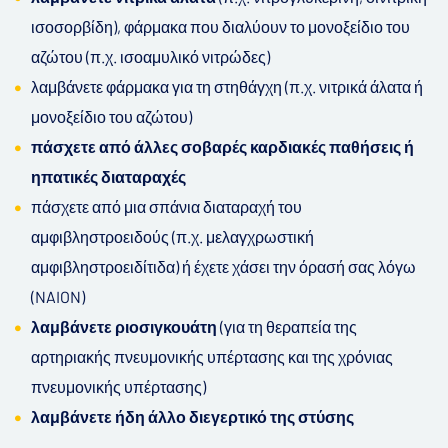
ισοσορβίδη), φάρμακα που διαλύουν το μονοξείδιο του
αζώτου (π.χ. ισοαμυλικό νιτρώδες)
λαμβάνετε φάρμακα για τη στηθάγχη (π.χ. νιτρικά άλατα ή
μονοξείδιο του αζώτου)
πάσχετε από άλλες σοβαρές καρδιακές παθήσεις ή
ηπατικές διαταραχές
πάσχετε από μια σπάνια διαταραχή του
αμφιβληστροειδούς (π.χ. μελαγχρωστική
αμφιβληστροειδίτιδα) ή έχετε χάσει την όρασή σας λόγω
(NAION)
λαμβάνετε ριοσιγκουάτη
(για τη θεραπεία της
αρτηριακής πνευμονικής υπέρτασης και της χρόνιας
πνευμονικής υπέρτασης)
λαμβάνετε ήδη άλλο διεγερτικό της στύσης