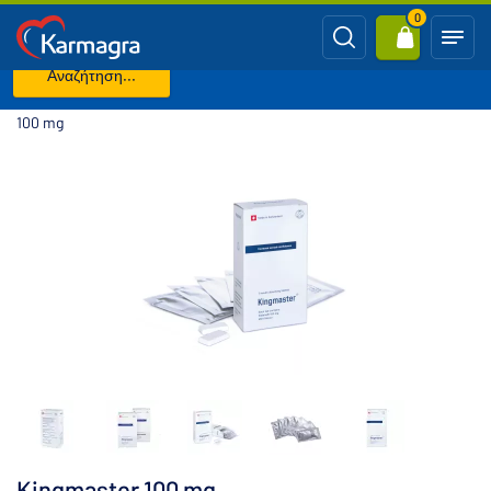
0
Αναζήτηση...
Κύρια σελίδα
VIAGRA ΓΕΝΟΣΗΜΟ (Sildenafil)
Kingmaster
100 mg
Kingmaster 100 mg