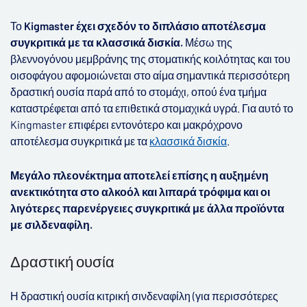
Το
Kigmaster
έχει
σχεδόν
το διπλάσιο
αποτέλεσμα
συγκριτικά με τα
κλασσικά
δισκία
.
Μέσω
της
βλεννογόνου
μεμβράνης
της
στοματικής
κοιλότητας
και
του
οισοφάγου
αφομοιώνεται
στο
αίμα
σημαντικά
περισσότερη
δραστική
ουσία
παρά
από
το
στομάχι
,
οπού
ένα
τμήμα
καταστρέφεται
από
τα
επιθετικά
στομαχικά
υγρά
.
Για
αυτό
το
Kingmaster
επιφέρει
εντονότερο
και
μακρόχρονο
αποτέλεσμα
συγκριτικά
με
τα
κλασσικά
δισκία
.
Μεγάλο
πλεονέκτημα
αποτελεί
επίσης
η
αυξημένη
ανεκτικότητα
στο
αλκοόλ
και
λιπαρά
τρόφιμα
και
οι
λιγότερες
παρενέργειες
συγκριτικά
με
άλλα
προϊόντα
με
σιλδεναφίλη
.
Δραστική
ουσία
Η
δραστική
ουσία
κιτρική
σινδεναφίλη
(
για περισσότερες