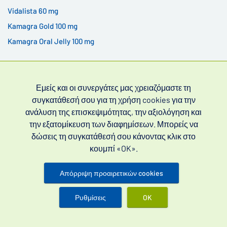
Vidalista 60 mg
Kamagra Gold 100 mg
Kamagra Oral Jelly 100 mg
Εμείς και οι συνεργάτες μας χρειαζόμαστε τη
συγκατάθεσή σου για τη χρήση cookies για την
ανάλυση της επισκεψιμότητας, την αξιολόγηση και
την εξατομίκευση των διαφημίσεων. Μπορείς να
Φάρμακα χωρίς συνταγή για τη στυτική δυσλειτουργία
δώσεις τη συγκατάθεσή σου κάνοντας κλικ στο
(συχνά αναζητούνται ως μη συνταγογραφούμενα φάρμακα
κουμπί «OK».
για τη στυτική δυσλειτουργία) και την πρόωρη
εκσπερμάτιση.
Απόρριψη προαιρετικών cookies
Ρυθμίσεις
OK