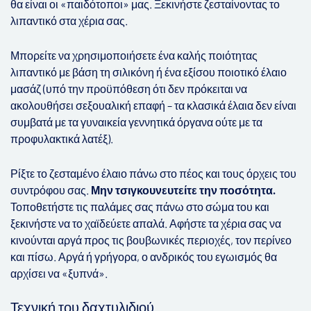
θα είναι οι «παιδότοποι» μας. Ξεκινήστε ζεσταίνοντας το
λιπαντικό στα χέρια σας.
Μπορείτε να χρησιμοποιήσετε ένα καλής ποιότητας
λιπαντικό με βάση τη σιλικόνη ή ένα εξίσου ποιοτικό έλαιο
μασάζ (υπό την προϋπόθεση ότι δεν πρόκειται να
ακολουθήσει σεξουαλική επαφή – τα κλασικά έλαια δεν είναι
συμβατά με τα γυναικεία γεννητικά όργανα ούτε με τα
προφυλακτικά λατέξ).
Ρίξτε το ζεσταμένο έλαιο πάνω στο πέος και τους όρχεις του
συντρόφου σας.
Μην τσιγκουνευτείτε την ποσότητα.
Τοποθετήστε τις παλάμες σας πάνω στο σώμα του και
ξεκινήστε να το χαϊδεύετε απαλά. Αφήστε τα χέρια σας να
κινούνται αργά προς τις βουβωνικές περιοχές, τον περίνεο
και πίσω. Αργά ή γρήγορα, ο ανδρικός του εγωισμός θα
αρχίσει να «ξυπνά».
Τεχνική του δαχτυλιδιού