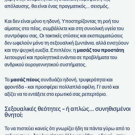
απόλαυσης, θα είναι ένας πραγματικός… σεισμός.
Και δεν είναι μόνο η ηδονή. Υποστηρίζοντας τη ροή του
αίματος στο πέος, συμβάλλετε και στη συνολική υγεία του
συντρόφου σας. Οι τακτικές στύσεις και εκσπερματώσεις
δεν ωφελούν μόνο τη σεξουαλική ζωντάνια, αλλά ενισχύουν
και την ψυχική ευεξία. Επιπλέον, η
μασάζ του προστάτη
λειτουργεί και προληπτικά ενάντια σε προβλήματα του
ανδρικού ουρογεννητικού συστήματος.
Το
μασάζ πέους
συνδυάζει ηδονή, τρυφερότητα και
φροντίδα – και προσφέρει πολλαπλά οφέλη. Γι’ αυτό και
αξίζει να το εντάξετε στο ερωτικό σας ρεπερτόριο.
Σεξουαλικές θεότητες – ή απλώς… συνηθισμένοι
θνητοί;
Το να πιστεύει κανείς ότι γνωρίζει ήδη τα πάντα γύρω από το