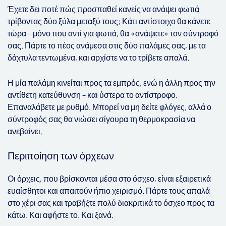
Έχετε δει ποτέ πώς προσπαθεί κανείς να ανάψει φωτιά
τρίβοντας δύο ξύλα μεταξύ τους; Κάτι αντίστοιχο θα κάνετε
τώρα – μόνο που αντί για φωτιά, θα «ανάψετε» τον σύντροφό
σας. Πάρτε το πέος ανάμεσα στις δύο παλάμες σας, με τα
δάχτυλα τεντωμένα, και αρχίστε να το τρίβετε απαλά.
Η μία παλάμη κινείται προς τα εμπρός, ενώ η άλλη προς την
αντίθετη κατεύθυνση – και ύστερα το αντίστροφο.
Επαναλάβετε με ρυθμό. Μπορεί να μη δείτε φλόγες, αλλά ο
σύντροφός σας θα νιώσει σίγουρα τη θερμοκρασία να
ανεβαίνει.
Περιποίηση των όρχεων
Οι όρχεις, που βρίσκονται μέσα στο όσχεο, είναι εξαιρετικά
ευαίσθητοι και απαιτούν ήπιο χειρισμό. Πάρτε τους απαλά
στο χέρι σας και τραβήξτε πολύ διακριτικά το όσχεο προς τα
κάτω. Και αφήστε το. Και ξανά.