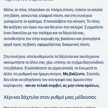
Μόλις το πέος πλησιάσει σε πλήρη στύση, πιάστε το απαλά
στη βάση, ασκώντας ελαφριά πίεση, και στη συνέχεια
χαλαρώστε το κράτημα. Επαναλάβετε την κίνηση. Το πέος
θα αυξήσει τον όγκο του και θα γίνει πιο σκληρό. Σχηματίστε
έναν δακτύλιο με την παλάμη και τα δάχτυλά σας,
τοποθετήστε τον στην κορυφή της βαλάνου και γλιστρήστε
αργά προς τη βάση, εφαρμόζοντας διακριτική πίεση.
Στη συνέχεια, απελευθερώστε τα δάχτυλα και ταυτόχρονα
ακουμπήστε το άλλο σας χέρι, επίσης σε σχήμα δαχτυλιδιού,
στη βάλανο. Εναλλάσσετε τα χέρια απαλά, το ένα μετά το
άλλο, σε ρυθμική και ήρεμη κίνηση.
Μη βιάζεστε.
Σκοπός
δεν είναι να οδηγήσετε τον σύντροφό σας άμεσα στην
κορύφωση –
και αν τελικά συμβεί, ας μην είναι αμέσως.
Χέρι και δάχτυλα στον ρυθμό μιας μέδουσας
Μια ακόμη τεχνική που μπορείτε να εφαρμόσετε κατά τη