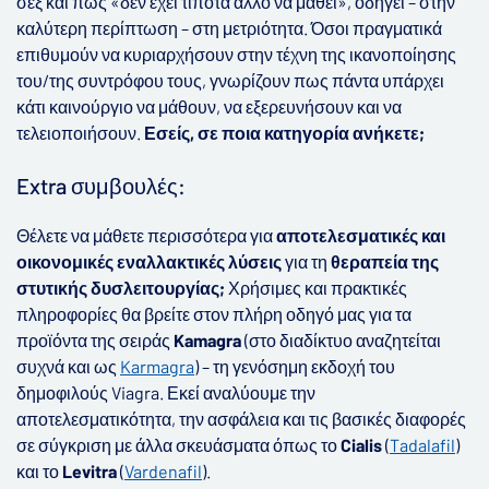
σεξ και πως «δεν έχει τίποτα άλλο να μάθει», οδηγεί – στην
καλύτερη περίπτωση – στη μετριότητα. Όσοι πραγματικά
επιθυμούν να κυριαρχήσουν στην τέχνη της ικανοποίησης
του/της συντρόφου τους, γνωρίζουν πως πάντα υπάρχει
κάτι καινούργιο να μάθουν, να εξερευνήσουν και να
τελειοποιήσουν.
Εσείς, σε ποια κατηγορία ανήκετε;
Extra συμβουλές:
Θέλετε να μάθετε περισσότερα για
αποτελεσματικές και
οικονομικές εναλλακτικές λύσεις
για τη
θεραπεία της
στυτικής δυσλειτουργίας;
Χρήσιμες και πρακτικές
πληροφορίες θα βρείτε στον πλήρη οδηγό μας για τα
προϊόντα της σειράς
Kamagra
(στο διαδίκτυο αναζητείται
συχνά και ως
Karmagra
) – τη γενόσημη εκδοχή του
δημοφιλούς Viagra. Εκεί αναλύουμε την
αποτελεσματικότητα, την ασφάλεια και τις βασικές διαφορές
σε σύγκριση με άλλα σκευάσματα όπως το
Cialis
(
Tadalafil
)
και το
Levitra
(
Vardenafil
).