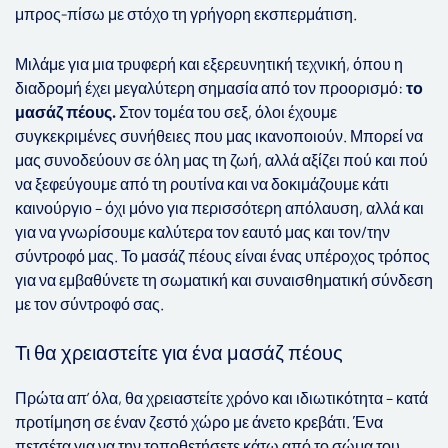
μπρος-πίσω με στόχο τη γρήγορη εκσπερμάτιση.
Μιλάμε για μια τρυφερή και εξερευνητική τεχνική, όπου η
διαδρομή έχει μεγαλύτερη σημασία από τον προορισμό:
το
μασάζ πέους.
Στον τομέα του σεξ, όλοι έχουμε
συγκεκριμένες συνήθειες που μας ικανοποιούν. Μπορεί να
μας συνοδεύουν σε όλη μας τη ζωή, αλλά αξίζει πού και πού
να ξεφεύγουμε από τη ρουτίνα και να δοκιμάζουμε κάτι
καινούργιο – όχι μόνο για περισσότερη απόλαυση, αλλά και
για να γνωρίσουμε καλύτερα τον εαυτό μας και τον/την
σύντροφό μας. Το μασάζ πέους είναι ένας υπέροχος τρόπος
για να εμβαθύνετε τη σωματική και συναισθηματική σύνδεση
με τον σύντροφό σας.
Τι θα χρειαστείτε για ένα μασάζ πέους
Πρώτα απ’ όλα, θα χρειαστείτε χρόνο και ιδιωτικότητα – κατά
προτίμηση σε έναν ζεστό χώρο με άνετο κρεβάτι. Ένα
πετσέτα για να την τοποθετήσετε κάτω από το σώμα του