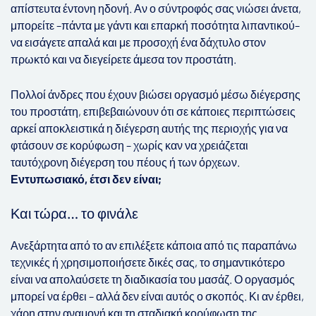
απίστευτα έντονη ηδονή. Αν ο σύντροφός σας νιώσει άνετα,
μπορείτε –πάντα με γάντι και επαρκή ποσότητα λιπαντικού–
να εισάγετε απαλά και με προσοχή ένα δάχτυλο στον
πρωκτό και να διεγείρετε άμεσα τον προστάτη.
Πολλοί άνδρες που έχουν βιώσει οργασμό μέσω διέγερσης
του προστάτη, επιβεβαιώνουν ότι σε κάποιες περιπτώσεις
αρκεί αποκλειστικά η διέγερση αυτής της περιοχής για να
φτάσουν σε κορύφωση – χωρίς καν να χρειάζεται
ταυτόχρονη διέγερση του πέους ή των όρχεων.
Εντυπωσιακό, έτσι δεν είναι;
Και τώρα… το φινάλε
Ανεξάρτητα από το αν επιλέξετε κάποια από τις παραπάνω
τεχνικές ή χρησιμοποιήσετε δικές σας, το σημαντικότερο
είναι να απολαύσετε τη διαδικασία του μασάζ. Ο οργασμός
μπορεί να έρθει – αλλά δεν είναι αυτός ο σκοπός. Κι αν έρθει,
χάρη στην αναμονή και τη σταδιακή κορύφωση της