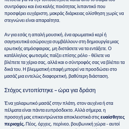
συντρόφου και ένα καλής ποιότητας λιπαντικό που
προσφέρει ευχάριστη, μακράς διάρκειας ολίσθηση χωρίς να
στεγνώνει είναι απαραίτητα.
Αν για εσάς η απαλή μουσική, ένα αρωματικό κερί ή
σαγηνευτικά εσώρουχα συμβάλλουν στη δημιουργία μιας
ερωτικής ατμόσφαιρας, μη διστάσετε να τα εντάξετε. Ο
κατάλληλος φωτισμός παίζει επίσης ρόλο – θέλετε να
βλέπετε τα χέρια σας, αλλά και ο σύντροφός σας να βλέπει τα
δικά του. Η βλεμματική επαφή μπορεί να προσδώσει στο
μασάζ μια εντελώς διαφορετική, βαθύτερη διάσταση.
Στόχος εντοπίστηκε – ώρα για δράση
Ένα χαλαρωτικό μασάζ στην πλάτη, στον αυχένα ή στα
πέλματα είναι πάντα ευπρόσδεκτο. Αλλά σήμερα, η
προσοχή μας επικεντρώνεται αποκλειστικά στις
ευαίσθητες
περιοχές.
Πέος, όρχεις, περίνεο, βουβωνική χώρα – αυτοί