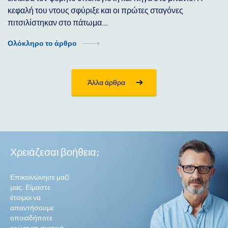
κεφαλή του ντους σφύριξε και οι πρώτες σταγόνες
πιτσιλίστηκαν στο πάτωμα...
Ολόκληρο το άρθρο
Άλλα άρθρα
Χρειάζεσαι βοήθεια;
Επικοινώνησε μαζί
μας. Είμαστε
έτοιμοι να
απαντήσουμε
οποιαδήποτε
ερώτηση σχετικά